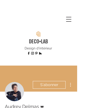
DECO•LAB
Design d'intérieur
Plus d'actions
S'abonner
Administrateur
Audrey Delmas