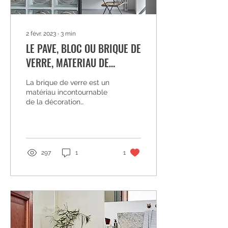
2 févr. 2023
∙
3
min
LE PAVE, BLOC OU BRIQUE DE
VERRE, MATERIAU DE
LUMIERE EN DECORATION
La brique de verre est un
D'INTERIEUR
matériau incontournable
de la décoration
contemporaine. Le terme
« brique de verre » est
plus particulièrement...
297
1
1