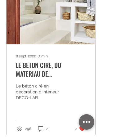
8 sept. 2022
∙
3
min
LE BETON CIRE, DU
MATERIAU DE
CONSTRUCTION AU
Le béton ciré en
REVETEMENT DECORATIF
décoration d'intérieur
TENDANCE
DECO•LAB
296
2
2