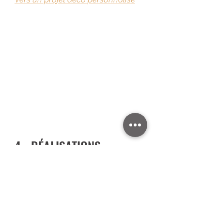
Plan d'aménagement définitif
Plans & élévations du mobilier
sur-mesure
Visuels 3D
Liste d'achats détaillée (mobilier,
luminaires, accessoires...)
Matériaux & Couleurs
Vues 3D photos-réalistes
4 - RÉALISATIONS
Plusieurs options :
Vous avez vos propres artisans
:
je n’effectue pas la coordination
des entreprises, je réalise