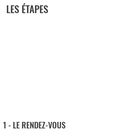
LES ÉTAPES
DÉROULÉ
Visite du bien, prise de côtes,
reportage photographique.
Questionnaire
Entretien, échanges sur vos
besoins, établissement du cahier
des charges.
Rédaction d’un devis
1 - LE RENDEZ-VOUS