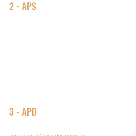
2 - APS
Avant Projet Sommaire
Une à trois propositions d’axes
décoratifs, (selon la prestation
choisie en
coaching déco
).
Création du dossier;
(moodboard, plan aménagé,
planches matériaux & couleurs,
shopping list)
RDV de présentation
3 - APD
Avant Projet Définitif
Vers un projet déco personnalisé