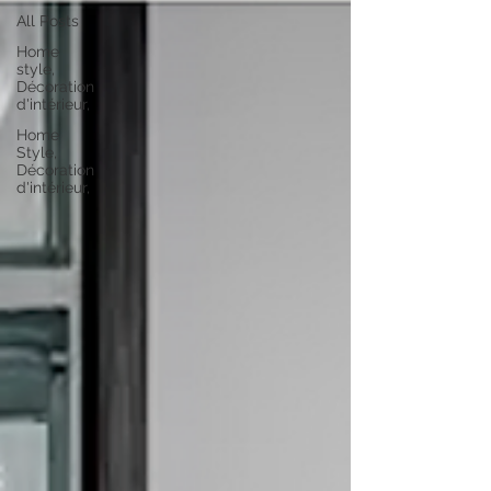
All Posts
Home
style,
Décoration
d'intérieur,
Home
Style,
Décoration
d'intérieur,