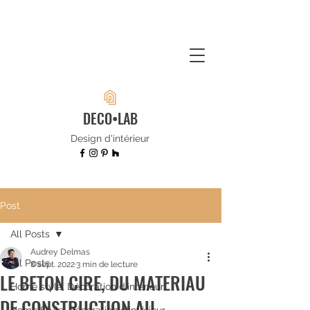
DECO•LAB
Design d'intérieur
Post
All Posts
Audrey Delmas
All Posts
8 sept. 2022
3 min de lecture
LE BETON CIRE, DU MATERIAU
Home style, Décoration d'intérieur,
DE CONSTRUCTION AU