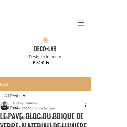
DECO•LAB
Design d'intérieur
Post
All Posts
Audrey Delmas
All Posts
2 févr. 2023
3 min de lecture
LE PAVE, BLOC OU BRIQUE DE
Home style, Décoration d'intérieur,
VERRE, MATERIAU DE LUMIERE