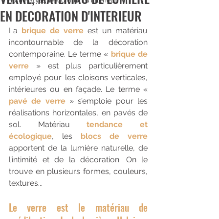
Home Style, Décoration d'intérieur,
EN DECORATION D'INTERIEUR
La 
brique de verre
 est un matériau 
incontournable de la décoration 
contemporaine. Le terme « 
brique de 
verre
 » est plus particulièrement 
employé pour les cloisons verticales, 
intérieures ou en façade. Le terme « 
pavé de verre
» s’emploie pour les 
réalisations horizontales, en pavés de 
sol. Matériau 
tendance et 
écologique
, les 
blocs de verre
apportent de la lumière naturelle, de 
l’intimité et de la décoration. On le 
trouve en plusieurs formes, couleurs, 
textures...
Le verre est le matériau de 